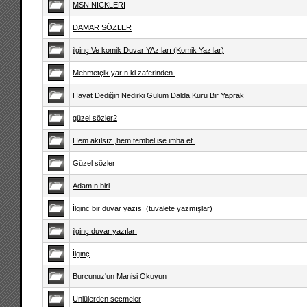
MSN NİCKLERİ
DAMAR SÖZLER
ilginç Ve komik Duvar YAzıları (Komik Yazılar)
Mehmetçik yarın ki zaferinden.
Hayat Dediğin Nedirki Gülüm Dalda Kuru Bir Yaprak
güzel sözler2
Hem akılsız ,hem tembel ise imha et.
Güzel sözler
Adamın biri
İlginc bir duvar yazısı (tuvalete yazmışlar)
ilginç duvar yazıları
İlginç
Burcunuz'un Manisi Okuyun
Ünlülerden secmeler