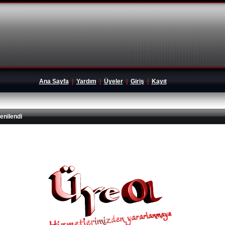
Ana Sayfa
|
Yardım
|
Üyeler
|
Giriş
|
Kayıt
enilendi