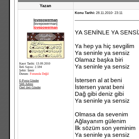
Yazan
Konu Tarihi:
28.11.2010- 23:11
lovepowerman
[lovepowerman]
lovepowerman
YA SENİNLE YA SENSİ
Ya hep ya hiç sevgilim
Ya seninle ya sensiz
Olamaz başka biri
Kayıt Tarihi: 13.09.2010
Ya seninle ya sensiz
İleti Sayısı: 2.594
Şehir: İzmir
Durum:
Forumda Değil
İstersen al at beni
E-Posta Gönder
Web Adresi
İstersen yarat beni
Özel ileti Gönder
Dağ gibi deniz gibi
Ya seninle ya sensiz
Olmasa da sevenim
Ağlayanım gülenim
İlk sözüm son yeminim
Ya seninle ya sensiz