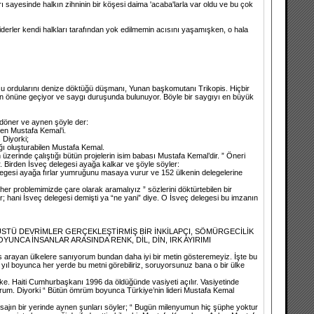
arı sayesinde halkın zihninin bir köşesi daima 'acaba'larla var oldu ve bu çok
 liderler kendi halkları tarafından yok edilmemin acısını yaşamışken, o hala
u ordularını denize döktüğü düşmanı, Yunan başkomutanı Trikopis. Hiçbir
in önüne geçiyor ve saygı duruşunda bulunuyor. Böyle bir saygıyı en büyük
 döner ve aynen şöyle der:
len Mustafa Kemal’i.
 Diyorki;
ığı oluşturabilen Mustafa Kemal.
zerinde çalıştığı bütün projelerin isim babası Mustafa Kemal’dir. ” Öneri
 Birden İsveç delegesi ayağa kalkar ve şöyle söyler:
legesi ayağa fırlar yumruğunu masaya vurur ve 152 ülkenin delegelerine
her problemimizde çare olarak aramalıyız ” sözlerini döktürtebilen bir
; hani İsveç delegesi demişti ya “ne yani” diye. O İsveç delegesi bu imzanın
NÜSTÜ DEVRİMLER GERÇEKLEŞTİRMİŞ BİR İNKİLAPÇI, SÖMÜRGECİLİK
YUNCA İNSANLAR ARASINDA RENK, DİL, DİN, IRK AYIRIMI
stas arayan ülkelere sanıyorum bundan daha iyi bir metin gösteremeyiz. İşte bu
ıl boyunca her yerde bu metni görebiliriz, soruyorsunuz bana o bir ülke
 ülke. Haiti Cumhurbaşkanı 1996 da öldüğünde vasiyeti açılır. Vasiyetinde
orum. Diyorki “ Bütün ömrüm boyunca Türkiye’nin lideri Mustafa Kemal
Mesajın bir yerinde aynen şunları söyler; “ Bugün milenyumun hiç şüphe yoktur