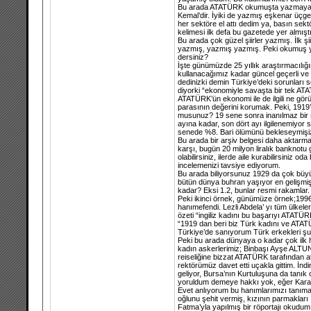
Bu arada ATATÜRK okumuşta yazmaya da va
Kemal’dir. İyiki de yazmış eşkenar üçg
her sektöre el attı dedim ya, basın sek
kelimesi ilk defa bu gazetede yer almı
Bu arada çok güzel şiirler yazmış. İlk ş
yazmış, yazmış yazmış. Peki okumuş y
dersiniz?
İşte günümüzde 25 yıllık araştırmacılığ
kullanacağımız kadar güncel geçerli ve ç
dedinizki demin Türkiye’deki sorunları 
diyorki “ekonomiyle savaşta bir tek ATA
ATATÜRK’ün ekonomi ile de ilgili ne gö
parasının değerini korumak. Peki, 1919’a
musunuz? 19 sene sonra inanılmaz bir 
ayına kadar, son dört ayı ilgilenemiyor
senede %8. Bari ölümünü bekleseymişiz
Bu arada bir arşiv belgesi daha aktarmak
karşı, bugün 20 milyon liralık banknotu g
olabilirsiniz, ilerde aile kurabilirsini
incelemenizi tavsiye ediyorum.
Bu arada biliyorsunuz 1929 da çok büyü
bütün dünya buhran yaşıyor en gelişmiş ü
kadar? Eksi 1.2, bunlar resmi rakamlar.
Peki ikinci örnek, günümüze örnek;1996 İn
hanımefendi. Lezli Abdela’ yı tüm ülkeler 
özeti “ingiliz kadını bu başarıyı ATATÜR
“1919 dan beri biz Türk kadını ve ATAT
Türkiye’de sanıyorum Türk erkekleri şu a
Peki bu arada dünyaya o kadar çok ilk h
kadın askerlerimiz; Binbaşı Ayşe ALT
reiseliğine bizzat ATATÜRK tarafından 
rektörümüz davet etti uçakla gittim. İn
geliyor, Bursa’nın Kurtuluşuna da tanı
yoruldum demeye hakkı yok, eğer Kara F
Evet anlıyorum bu hanımlarımızı tanım
oğlunu şehit vermiş, kızının parmaklar
Fatma’yla yapılmış bir röportajı okudum