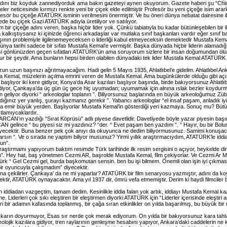
dını biz koyduk zannediyorduk ama bakın gazeteyi aynen okuyorum. Gazete haberi şu “Chica
yeler neticesinde kırmızı renkte yeni bir çiçek elde edilmiştir Profesör bu yeni çiçeğe isim 
rofesör bu çiçeğe ATATÜRK isminin verilmesini önermiştir. Ve bu öneri dünya nebatat dairesine ile
kede bu çiçek Gazi ATATÜRK adıyla üretiliyor ve satılıyor.
ım bir çiçeğe adını veren, başka hiçbir lider yok. Çünkü tabiatıyla bu kadar bütünleşebilen bir
alkıştıysanız ki içinizde öğrenci arkadaşlar var mutlaka sınıf başkanları vardır eğer sınıf başka
daşının problemiyle ilgilenemeyeceksen o liderliği kabul etmeyeceksin demektedir Mustafa Kema
 dünya tarihi sadece bir sıfatı Mustafa Kemal’e vermiştir. Başka dünyada hiçbir liderin alamadı
si gönlünüzden geçen sıfatları ATATÜRK’ün ama soruyorum sizlere bir insan doğumundan ölümü
r bir şeydir. Ama bunların hepsi birden olabilen dünyadaki tek lider Mustafa Kemal ATATÜRK old
uzun uzun başınızı ağrıtmayacağım. Hadi gelin 5 Mayıs 1935, Ahlatlıbel’e gidelim. Ahlatlıbel An
a Kemal, müzelerin açılma emrini veren de Mustafa Kemal. Ama bugünkülerde olduğu gibi açın, k
şlıyor iki kere gidiyor, Konya‘da Asar kazıları başlıyor başında, birde bakıyorsunuz Ahlatlıbe
iyor, Çankaya’da üç gün üç gece hiç uyumadan; uyumamak için alnına ıslak bezler koydurmuş, bi
men geliyor diyorki “ arkeologlar toplanın ”. Biliyorsunuz başlarında en büyük arkeoloğumuz Z
ğınız yer yanlış, şurayı kazmanız gerekir ”. Yabancı arkeologlar “el insaf paşam, anladık iyi
ma emir büyük yerden. Başlıyorlar Mustafa Kemal’in gösterdiği yeri kazmaya. Sonuç mu? Bütün
stlamıycaklardır.
CAN’ın yazdığı “Sırat Köprüsü” adlı piyese davetlidir. Davetiyede böyle yazar piyesin başın
N gelince “ bu piyesi siz mi yazdınız? “der. “ Evet paşam ben yazdım ”. ” Hayır, bu bir Bolunu
yecektir. Buna benzer pek çok anıyı da okuyunca ne dedim biliyormusunuz. Samimi konuşacağı
ın ”. Ve o sırada ne yaptım biliyor musunuz? Yirmi yıllık araştırmacıydım, ATATÜRK’le iddia
un”.
ştırmamı yapıyorum baktım resimde Türk tarihinde ilk resim sergisini o açıyor, heykelde dini
”. Hey hat, baş yönetmen Cezmi AR, başrolde Mustafa Kemal, film çekiyorlar. Ve Cezmi Ar M
atürk “ Gel Cezmi gel, burda başkomutan sensin. ben bu işi bilmem. Önemli olan işin iyi çıkma
bir oyuncuyla çalışmadım” diyecektir.
a çekilirler. Çankaya’ da ne mi yaparlar? ATATÜRK bir film senaryosu yazmıştır, adını da ko
ir, ATATÜRK oynayacaktır. Ama yıl 1937 dir, ömrü vefa etmemiştir. Derim ki haydi filmcile
iddiadan vazgeçtim, tamam dedim. Kesinlikle iddia falan yok artık, iddiayı Mustafa Kemal ka
me. Liderleri çok sıkı eleştiren bir eleştirmen diyorki ATATÜRK için “Liderler içerisinde eleşti
eri bir adamın kafasında toplanmış, bir çağa sıran etkinlikler on yılda başarılmış, bu büyük 
ar karın doyurmuyor, Esas sır nerde çok merak ediyorum. On yılda bir bakıyorsunuz kara tahta
keolojik kazılara gidiyor, tren raylarının genleşme hesabını yapıyor, Ankara’daki caddelerin 