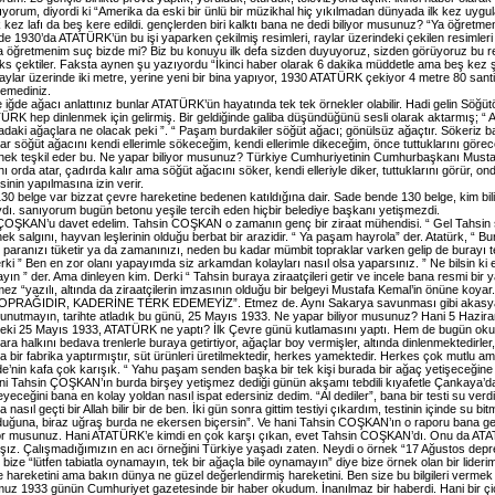
ıyorum, diyordi ki “Amerika da eski bir ünlü bir müzikhal hiç yıkılmadan dünyada ilk kez uygul
k kez lafı da beş kere edildi. gençlerden biri kalktı bana ne dedi biliyor musunuz? “Ya öğretme
de 1930’da ATATÜRK’ün bu işi yaparken çekilmiş resimleri, raylar üzerindeki çekilen resimler
a öğretmenim suç bizde mi? Biz bu konuyu ilk defa sizden duyuyoruz, sizden görüyoruz bu res
aks çektiler. Faksta aynen şu yazıyordu “İkinci haber olarak 6 dakika müddetle ama beş kez şu
ylar üzerinde iki metre, yerine yeni bir bina yapıyor, 1930 ATATÜRK çekiyor 4 metre 80 santim, 
lemediniz.
 iğde ağacı anlattınız bunlar ATATÜRK’ün hayatında tek tek örnekler olabilir. Hadi gelin Söğü
K hep dinlenmek için gelirmiş. Bir geldiğinde galiba düşündüğünü sesli olarak aktarmış; “ Ah
aki ağaçlara ne olacak peki ”. “ Paşam burdakiler söğüt ağacı; gönülsüz ağaçtır. Sökeriz başka 
ar söğüt ağacını kendi ellerimle sökeceğim, kendi ellerimle dikeceğim, önce tuttuklarını göre
örnek teşkil eder bu. Ne yapar biliyor musunuz? Türkiye Cumhuriyetinin Cumhurbaşkanı Mus
ını orda atar, çadırda kalır ama söğüt ağacını söker, kendi elleriyle diker, tuttuklarını gör
in yapılmasına izin verir.
30 belge var bizzat çevre hareketine bedenen katıldığına dair. Sade bende 130 belge, kim bili
dı. sanıyorum bugün betonu yeşile tercih eden hiçbir belediye başkanı yetişmezdi.
ŞKAN’u davet edelim. Tahsin COŞKAN o zamanın genç bir ziraat mühendisi. “ Gel Tahsin seni b
nek salgını, hayvan leşlerinin olduğu berbat bir arazidir. “ Ya paşam hayrola” der. Atatürk, “
n paranızı tüketir ya da zamanınızı, neden bu kadar mümbit topraklar varken gelip de burayı ter
 ” Ben en zor olanı yapayımda siz arkamdan kolayları nasıl olsa yaparsınız. ” Ne bilsin ki
n ” der. Ama dinleyen kim. Derki “ Tahsin buraya ziraatçileri getir ve incele bana resmi bir y
şmez “yazılı, altında da ziraatçilerin imzasının olduğu bir belgeyi Mustafa Kemal’in önüne ko
OPRAĞIDIR, KADERİNE TERK EDEMEYİZ”. Etmez de. Aynı Sakarya savunması gibi akasya sav
ç unutmayın, tarihte atladık bu günü, 25 Mayıs 1933. Ne yapar biliyor musunuz? Hani 5 Hazir
ki 25 Mayıs 1933, ATATÜRK ne yaptı? İlk Çevre günü kutlamasını yaptı. Hem de bugün okull
kara halkını bedava trenlerle buraya getirtiyor, ağaçlar boy vermişler, altında dinlenmektedirl
a bir fabrika yaptırmıştır, süt ürünleri üretilmektedir, herkes yamektedir. Herkes çok mutl
e’nin kafa çok karışık. “ Yahu paşam senden başka bir tek kişi burada bir ağaç yetişeceğine 
i Tahsin ÇOŞKAN’ın burda birşey yetişmez dediği günün akşamı tebdili kıyafetle Çankaya’dan 
eceğini bana en kolay yoldan nasıl ispat edersiniz dedim. “Al dediler”, bana bir testi su verdi
 nasıl geçti bir Allah bilir bir de ben. İki gün sonra gittim testiyi çıkardım, testinin içinde su 
ğuna, biraz uğraş burda ne ekersen biçersin”. Ve hani Tahsin COŞKAN’ın o raporu bana getird
liyor musunuz. Hani ATATÜRK’e kimdi en çok karşı çıkan, evet Tahsin COŞKAN’dı. Onu da ATAT
şız. Çalışmadığımızın en acı örneğini Türkiye yaşadı zaten. Neydi o örnek “17 Ağustos depr
bize “lütfen tabiatla oynamayın, tek bir ağaçla bile oynamayın” diye bize örnek olan bir lider
e hareketini ama bakın dünya ne güzel değerlendirmiş hareketini. Ben size bu bilgileri verme
z 1933 günün Cumhuriyet gazetesinde bir haber okudum. İnanılmaz bir haberdi. Hani bir çi