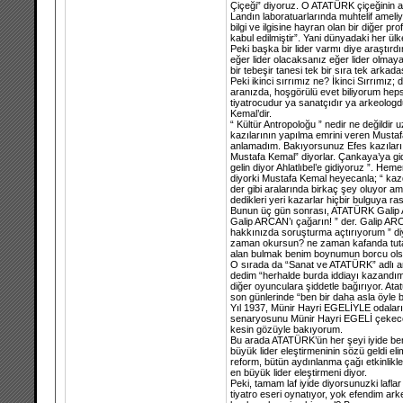
Çiçeği” diyoruz. O ATATÜRK çiçeğinin a
Landın laboratuarlarında muhtelif ameli
bilgi ve ilgisine hayran olan bir diğer p
kabul edilmiştir”. Yani dünyadaki her ül
Peki başka bir lider varmı diye araştırd
eğer lider olacaksanız eğer lider olmaya k
bir tebeşir tanesi tek bir sıra tek arka
Peki ikinci sırrımız ne? İkinci Sırrımız;
aranızda, hoşgörülü evet biliyorum hep
tiyatrocudur ya sanatçıdır ya arkeologdu
Kemal’dir.
“ Kültür Antropoloğu ” nedir ne değildir 
kazılarının yapılma emrini veren Mustaf
anlamadım. Bakıyorsunuz Efes kazıları ba
Mustafa Kemal” diyorlar. Çankaya’ya gid
gelin diyor Ahlatlıbel’e gidiyoruz ”. He
diyorki Mustafa Kemal heyecanla; “ kazdı
der gibi aralarında birkaç şey oluyor a
dedikleri yeri kazarlar hiçbir bulguya ra
Bunun üç gün sonrası, ATATÜRK Galip AR
Galip ARCAN’ı çağarın! ” der. Galip ARCA
hakkınızda soruşturma açtırıyorum ” di
zaman okursun? ne zaman kafanda tutars
alan bulmak benim boynumun borcu ols
O sırada da “Sanat ve ATATÜRK” adlı ara
dedim “herhalde burda iddiayı kazandım
diğer oyunculara şiddetle bağırıyor. At
son günlerinde “ben bir daha asla öyle 
Yıl 1937, Münir Hayri EGELİYLE odaların
senaryosunu Münir Hayri EGELİ çekecekt
kesin gözüyle bakıyorum.
Bu arada ATATÜRK’ün her şeyi iyide ben 
büyük lider eleştirmeninin sözü geldi eli
reform, bütün aydınlanma çağı etkinlikl
en büyük lider eleştirmeni diyor.
Peki, tamam laf iyide diyorsunuzki lafl
tiyatro eseri oynatıyor, yok efendim ar