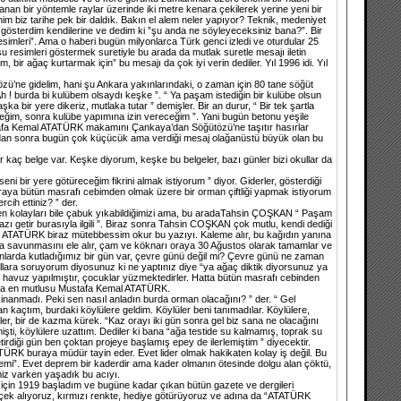
anan bir yöntemle raylar üzerinde iki metre kenara çekilerek yerine yeni bir
nim biz tarihe pek bir daldık. Bakın el alem neler yapıyor? Teknik, medeniyet
i gösterdim kendilerine ve dedim ki ”şu anda ne söyleyeceksiniz bana?”. Bir
imleri”. Ama o haberi bugün milyonlarca Türk genci izledi ve oturdular 25
 resimleri göstermek suretiyle bu arada da mutlak suretle mesajı iletin
bir ağaç kurtarmak için” bu mesajı da çok iyi verin dediler. Yıl 1996 idi. Yıl
tözü’ne gidelim, hani şu Ankara yakınlarındaki, o zaman için 80 tane söğüt
 ! burda bi kulübem olsaydı keşke ”. “ Ya paşam istediğin bir kulübe olsun
bir yere dikeriz, mutlaka tutar ” demişler. Bir an durur, “ Bir tek şartla
ceğim, sonra kulübe yapımına izin vereceğim ”. Yani bugün betonu yeşile
tafa Kemal ATATÜRK makamını Çankaya’dan Söğütözü’ne taşıtır hasırlar
ür, ondan sonra bugün çok küçücük ama verdiği mesaj olağanüstü büyük olan bu
r kaç belge var. Keşke diyorum, keşke bu belgeler, bazı günler bizi okullar da
ir yere götüreceğim fikrini almak istiyorum ” diyor. Giderler, gösterdiği
 Buraya bütün masrafı cebimden olmak üzere bir orman çiftliği yapmak istiyorum
cih ettiniz? ” der.
 en kolayları bile çabuk yıkabildiğimizi ama, bu aradaTahsin ÇOŞKAN “ Paşam
azı getir burasıyla ilgili ”. Biraz sonra Tahsin COŞKAN çok mutlu, kendi dediği
yar. ATATÜRK biraz mütebbessim okur bu yazıyı. Kaleme alır, bu kağıdın yanına
unmasını ele alır, çam ve köknarı oraya 30 Ağustos olarak tamamlar ve
anlarda kutladığımız bir gün var, çevre günü değil mi? Çevre günü ne zaman
ara soruyorum diyosunuz ki ne yaptınız diye “ya ağaç diktik diyorsunuz ya
er, havuz yapılmıştır, çocuklar yüzmektedirler. Hatta bütün masrafı cebinden
u ama en mutlusu Mustafa Kemal ATATÜRK.
inanmadı. Peki sen nasıl anladın burda orman olacağını? ” der. “ Gel
kaçtım, burdaki köylülere geldim. Köylüler beni tanımadılar. Köylülere,
ler, bir de kazma kürek. “Kaz orayı iki gün sonra gel biz sana ne olacağını
bitmişti, köylülere uzattım. Dediler ki bana “ağa testide su kalmamış, toprak su
iği gün ben çoktan projeye başlamış epey de ilerlemiştim ” diyecektir.
ÜRK buraya müdür tayin eder. Evet lider olmak hakikaten kolay iş değil. Bu
emi”. Evet deprem bir kaderdir ama kader olmanın ötesinde dolgu alan çöktü,
imiz varken yaşadık bu acıyı.
k için 1919 başladım ve bugüne kadar çıkan bütün gazete ve dergileri
çek alıyoruz, kırmızı renkte, hediye götürüyoruz ve adına da “ATATÜRK