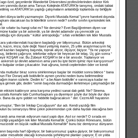
go özel, geçenlerde Wanderbit Üniversitesi profesörlerinden doktor Kirk
ararken yanında duran ama Tarsus Kolejinde ATATÜRK’le tanışmış, ondaki tabiat
tilmiş ve ATATÜRK’ün yaptığı çalışmaların anlatıldığı toplantıda oy birliğiyle
 lideri dünya tarihi yazmamıştır. Diyorki Mustafa Kemal ”çevre hareketi dışında
nı olacaksan bu bi liderliktir sınırın nedir? sınıftır sınıfın içerisindeki tek
l.
ğı bir sıfattır bu hangi sıfat mı? Ne dersiniz? Evet Başöğretmen diyen var
ne kadar ya bir askerdir, ya bir devlet adamıdır ya çevrecidir ya
uğu için dünyada “ kültür antropoloğu ” sıfatı verilebilen tek lider Mustafa
kara yakınlarındaki kazıların başladığı yer biliyorsunuz. Bütün arkeoloji
azın, imza; öyle değil. Nasıl yetişmiş inanın, 25 yıllık araştırmacıyım hiç
l kazıları başlamış başında, toprak alıyor, ölçüyor, biçiyor. “Ya ne yapıyor
rilerini çağırıyor, telefonlar ediyor bir heyecan bir telaş. Üç gün sonra “
übeyir KOŞAR var. Bu Zübeyir KOŞAR’ın bir e bir anısıdır. Toplanıyor ve
 askersin iyi devlet adamısın ama yani bu işte bizim işimiz niye karışıyorsun”
 bulgular ordan çıkacaktır. İnat uğruna, kendi ceplerinden öder ve kendi
da mutludur biraz sonra sinirlenmeye başlar bir müddet sonra bitince “ bana
n Flor Doranj adlı boldvilin’in aynen çevirisi neden bunu belirtmediniz
m inanın sizlerle. Dedim ki “ a be Atam boldvilin’ e varıncaya kadar ne
ya girmek gibi, dedim “senin başında durmadığın ilerletmeye çalışmadığın bir
n etkisini kaldırıyor ama karşıma yedinci sanat dalı geldi. Ne? Sinema.
ustafa Kemal’e tabi Cumhurbaşkanı ya diyemiyor şöyle dur böyle dur diye
sı. Bana da aynı şiddet ve hiddetle bağıracaksın ” der. Cezmi AR hayatının
ymuştur; “Ben bir İnkilap Çocuğuyum” dur adı. Kendi yazdığı film
r bulun bu senaryoyu filme çekin pokemondan çok daha faydalı olacağına ben
zandı ama merak ediyorum nasıl yaptı diye. Asıl sır nerde? O sırada en
ri acizliği yaşadığım tek lider Mustafa Kemal’dir. Çünkü bütün Rönesans, bütün
bir mucizedir en büyük radikal Mustafa Kemal’dir” bunu biz demiyoruz dünyanın
nın başında harf öğretiyor, bir bakıyorsunuz şapka giyiyor, bir bakıyorsunuz
ne kadar mesafede olacağı konusunda şehirleşme planları yapıyor, E on yılda