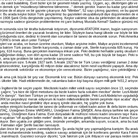
kit bulabilmiş. Evet bizler için bir geometri kitabı yazmış. Üçgen, açı, dikdörtgen gibi ve 4
en demek için “müselleseyi bilmemne bilmemne...” demek gerekir. İnanın bu kadar şeyi aklı
törüne de el atıyor ve bir gazete çıkarıyor. Adı “Mimber”, 52 sayı çıkmış gazetesi, ve bu g
ştır. Bu arada keşke bütün Türk gençlerimiz bu gazeteleri okuyabilseydi diye düşünmeden de 
iiri 1908 Şanlı Ordu dergisinde yayınlanmış. Keşke vaktimiz olsa da şiirlerinden de aktarabil
azmışta sadece gününün problemlerine mi çare bulmuş Mustafa Kemal? Sadece gününü mü kur
ım sonunda size bir itirafta bulunmak istiyorum, diyorumki ATATÜRK inanın, bugün sanıyorum
özümsel önerileri de yazarak bırakmış bir lider. Söyleyin bana hangi ülkede var böyle bir lider.
sorduğumda size, dediniz ki önemli olan sorunların bir tanesi de ekonomik sorun. Peki Amerika
TÜRK’ü örnek alsın yeter Türkiye”.
rüşleri var acaba, ve bunun üzerine oturdum, Maliye arşivine indim, Maliye arşivini incele
 baktım Türk parası Sterlin karşısında, o zaman dolar yok, Sterlin karşısında 605 kuruş. Ha bi
şey, 616 kuruş. Buna gerçekten inanmaya imkan yok. Peki dedimki herhalde yanlış okudum b
 sağlığından dolayı, son dört ayına kadar 19 sene sadece %8, bu çok büyük bir başarı. Peki s
, ama işte problem bir takım yerlerde sanıyorum.
 istiyorum size. 5 Aralık 1927 tarih. 5 Aralık 1927’de bir Türk Lirası verdiğimiz zaman 2 dolar
ötürecektiniz, karşılığında 40 milyon dolar alacaktınız bizim nesil vazifesini yapaydı. Ama diyo
z oda bir ekonomik sektördür ve ekonomiye yön vereceksiniz. Bizim yaptığımız, size çektirdiğim
k ama çok büyük bir şey var. Ekonomik kriz var. Bütün dünyayı sarsmış ekonomik kriz. Peki 
lkeler bile. Hadi etkilenmedin de, rakamlara bakın kişi başına düşen milli gelir %51,2 artıyor
giltere’de bir seçim yapılır. Meclisteki kadın millet vekili sayısı seçimden önce 13, seçimden 
çağırır, “ya bize de öğret metodunu da bizde kadını fazla sokalım meclise” derler. Lezli Abdela’ 
K’e danıştı”. Yani ben Türkiye ye terciye tere satmaya geldim. Peki Lezli Abdela’nın uyguladığ
ÜRK’ün peşindeyiz merak ediyorum iki kadın milletvekilinizde benim peşimde niye acaba” di
nda meclise nasıl girebiliriz diye arayış içinde olacaktı, hiç şüphe yok buna.
ediye etmişizki bunlardan bir tanesi de üniformalı ve rütbeli kadın asker ilk defa bizim ordu
UNTAÇ, Üsteğmen Emine VARDARLI, Üsteğmen Fatma ŞİMŞEK. Ama dünya tarihine tek geçen b
atanmış, Üsteğmen Kara Fatma. Evet dünyadaki ilk müfreze reisesi kadın ünvanını taşır Kar
dim uçaktan “off ayağım belim melim” dedim, bir an aklıma geldi, biliyorsunuz Kara Fatma Erzu
k oluyor. Ben uçakla zor gittiğim yere, önümde yemeğim, arkamda suyum, sıcacık, ama bu kad
atmaları eğer Şerife bacıları tanısaydı.
adan önce bir şey yaptım zannediyordum. Şu anda hiçbir şey yapmadığıma kaniyim. Bu arada 
ı İzmit muharebesinde kesilmiş, sadece savaşı anlatmak için bir konferans gerekir Kara Fa
, inanılmazdı. Gazeteci soruyor diyorki; “çok fakirsin çok çok ihtiyacın var paraya neden üs