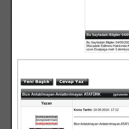
Bu Sayfadaki Bilgiler 04/05
Bu Sayfadaki Bilgiler 04/05/200
Mücadele Edilmesi Hakkında Kan
uzun Esatpaşa mah 3.demiryo
Bize Anlatılmayan-Anlattırılmayan ATATÜRK
(gösterim 
Yazan
Konu Tarihi:
19.09.2010- 17:12
lovepowerman
[lovepowerman]
lovepowerman
Bize Anlatılmayan-Anlattırılmayan ATA