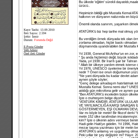
Bu ülkede 'eğitim' sürekli dayatıldı,maal
üzücü..
Hepimizin bildiği gibi Mustafa Kemal ATA
halkının ve dünyanın nabzında en büyük c
Önemli olanda sanırım, yaşarken ölmek 
Kayıt Tarihi: 13.09.2010
ATATÜRK’ü biz hep tarihe mal olmuş yö
İleti Sayısı: 2.594
Şehir: İzmir
Bu verdiğim örnek dünyada tek olan örn
Durum:
Forumda Değil
zorlama olmadan, hiçbir baskı olmadan 
düşmanında uyandırabilen bir Mustafa 
E-Posta Gönder
Web Adresi
Özel ileti Gönder
Yıl 1938, General McArthur’un en zor, e
“ Şu anda hiçbirinizi değil, büyük istid
Yada, yıl 1938. Bir İran’lı şair bir Tahra
“ Allah bir ülkeye yardım etmek isterse 
Yıl 1976, UNESCO üyelerine bir öneriyle
nedir ? Öneri ise onun doğumunun yüzünc
“Ne yani dünyada bu kadar devlet adamı
aynen şöyle söyler;
”Genç delege arkadaşım hatırlatmak ister
Mustafa Kemal. Sonra nemi olur? UNESCO 
atıldığı gün mikrofona gelir ve aynen şun
”Ben ATATÜRK’ü inceledim bütün ülkelerde
İşte o muhteşem belge diyorki;
“ATATÜRK KİMDİR; ATATÜRK ULULAR
VE YAYILMACILIĞA KARŞI SAVAŞAN İ
GÖSTERMEYEN, EŞİ OLMAYAN DEVL
Var mı böyle bir metin! Bir filozof derk
metin 152 ülke tarafından imzalanmıştır
kim? İşte o ülkenin adını vermeye benim
Hadi gelin Haiti’ye gidelim. Yıl 1996, H
mezar taşına yazılması için bir metin 
ATATÜRK’ü anlamış ve uygulamış olmakt
Peki yıllar bir şey değiştirir mi? Hayır