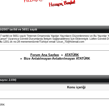
/2007 tarihli ve 5651 sayılı
7 tarihli ve 5651 sayılı "İnternet Ortamında Yapılan Yayınların Düzenlenmesi ve Bu Yayınlar Y
un" Uyarınca Gerekli Durumlarda İletişim Sağlanabilmesi İçin Eklenmiştir. Lütfen Gerekli Du
llu 1201.sk no:28 menemen/izmir/Türkiye email :Uzun_70@hotmail.com
Forum Ana Sayfası
»
ATATÜRK
» Bize Anlatılmayan-Anlattırılmayan ATATÜRK
sayısı: 2.034)
Konu içeriği
TÜRK