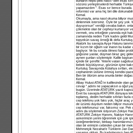
bunların hepsi peki nasıl? Ben esas sı
sözünü yerleştirselerdi herhalde Türkiy
yapamazdım ”. Esas sır bence burada. Ç
reformist var ama hiç biri dile dokunab
Kemal.
Okumayla, ama nasıl okuma biliyor musunu
dinlenmek istersiniz. Öyle bir şey yok.
duyuyorsun” verdiği cevaba bakın. onlara
çökmekte olan bir cepheyi kurtarıyor ve 
vermek, onu erkeğinin yanında eşit hakla
zamanında neden Türk kadını geldi Must
topyekün savaş örneği ilk defa Kurtulu
Atatürk bu savaşta Ayşe Hatunu tanımış
bir kızım bir oğlum var inanın bu kada
başlıyor. Ve bu sırada ölmesi falan pr
göğsüne yaslar, düşman biraz geç gider,
aynen şunları söylemiştir. Kafile başkan
içinde bir şereftir. Yeterki vatan sağol
bebek büyütüyoruz, gözünün içine bakı
Kurtuluş Savaşında Kütahya sırtları, eks
cephanenin üstüne örtmüş kendisi pazen 
Ben bir ölürüm ama onunla binler doğaca
Kemal.
Albay Hulusi ATAĞ’ın kafilesinde olan g
cevap “ adımı ne yapacaksın a oğul yaz
bugün. Üzerinde ATATÜRK yazılı kapsülü
Evet bu savaşta ATATÜRK dünyaya tek g
toplamış, dedim herhalde sıfırları fazla
cep telefonu yok faks yok, hiçbir araç 
de üzüntü duydum neden biliyor musun
cep telefonunuz var, faksımız var. Pek 
adını da söylemek istiyorum Zekiye Ha
ATATÜRK Zekiye Hanımı, Nakiye Hanımı t
askerimizin yerini öğrenmek için çok iş
üsteğmenlerimizi, binbaşı hanımlarımızı
olan bir erimizin cebinden çıkan bir 
Mehmetçik Nezahat’e Türklerin Jan Dark
yaşamış oldum. Bu kadınlarımızı ben 