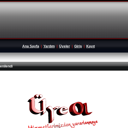
Ana Sayfa
|
Yardım
|
Üyeler
|
Giriş
|
Kayıt
enilendi