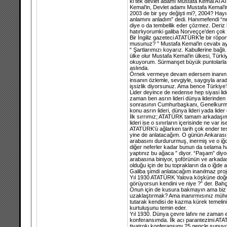
ki tek devlet adamı Mustafa Kemal ATATÜR
Kemal’in, Devlet adamı Mustafa Kemal’i
2003 de bir şey değişti mi?, 2004? Hayı
anlamını anladım” dedi. Hanımefendi “ne
diye o da tembellik eder çözmez. Deriz
hatırlıyorumki galiba Norveççe’den çok 
Bir İngiliz gazeteci ATATÜRK’le bir röp
musunuz? ” Mustafa Kemal’in cevabı ay
“ Şartlarımızı koyarız. Kabullerine bağl
ülke olur Mustafa Kemal’in ülkesi, Türk
okuyorum. Sürmanşet büyük puntolarla ş
aslında.
Örnek vermeye devam edersem inanın kon
insanın özlemle, sevgiyle, saygıyla ar
işsizlik diyorsunuz. Ama bence Türkiye’n
Lider deyince de nedense hep siyasi lid
zaman ben asrın lideri dünya liderinden
sonrasının Cumhurbaşkanı, Genelkurmay 
konu asrın lideri, dünya lideri yada lid
İlk sırrımız; ATATÜRK tamam arkadaşım be
lideri ise o sınırların içerisinde ne va
ATATÜRK’ü ağlarken tarih çok ender tespit
yine de anlatacağım. O günün Ankarası 
arabasını durdururmuş, inermiş ve o iğ
diğer neferler kadar bunun da selama ha
yaptınız bu ağaca ” diyor. “Paşam” diyo
arabasına biniyor, şoförünün ve arkadaşı
olduğu için de bu toprakların da o iğde
Galiba şimdi anlatacağım inanılmaz proje
Yıl 1930 ATATÜRK Yalova köşküne doğru 
görüyorsun kendini ve niye ?” der. Bah
Onun için de kusura bakmayın ama biz a
uzaklaştırmak? Ama inanırmısınız mühend
tutarak kendisi de kazma kürek temelin
kurtuluşunu temin eder.
Yıl 1930. Dünya çevre lafını ne zaman 
konferansımda. İlk acı parantezimi ATA
tiyatrolu konferansımı 25 gençle sunuyo