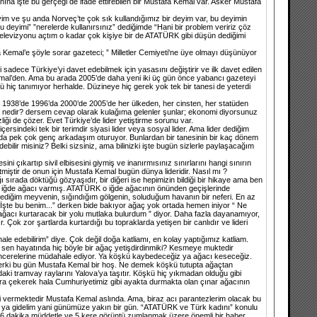
nına işte bu gerçeği de ifade ettirebilen bir Mustafa Kemal var. Asker Mustafa
yim ve şu anda Norveç’te çok sık kullandığımız bir deyim var, bu deyimin
deyimi” ”nerelerde kullanırsınız” dediğimde “Hani bir problem veririz çöz
elevizyonu açtım o kadar çok kişiye bir de ATATÜRK gibi düşün dediğimi
a Kemal’e şöyle sorar gazeteci; ” Milletler Cemiyeti'ne üye olmayı düşünüyor
 sadece Türkiye’yi davet edebilmek için yasasını değiştirir ve ilk davet edilen
Kemal’den. Ama bu arada 2005’de daha yeni iki üç gün önce yabancı gazeteyi
iç tanımıyor herhalde. Düzineye hiç gerek yok tek bir tanesi de yeterdi
 1938’de 1996’da 2000’de 2005’de her ülkeden, her cinsten, her statüden
u nedir? dersem cevap olarak kulağıma gelenler şunlar; ekonomi diyorsunuz
ği de çözer. Evet Türkiye’de lider yetiştirme sorunu var.
indeki tek bir terimdir siyasi lider veya sosyal lider. Ama lider dediğim
mda pek çok genç arkadaşım oturuyor. Bunlardan bir tanesinin bir kaç dönem
r misiniz? Belki sizsiniz, ama bilinizki işte bugün sizlerle paylaşacağım
çıkartıp sivil elbisesini giymiş ve inanırmısınız sınırlarını hangi sınırın
tmiştir de onun için Mustafa Kemal bugün dünya lideridir. Nasıl mı ?
ı sırada döktüğü gözyaşıdır, bir diğeri ise hepimizin bildiği bir hikaye ama ben
k iğde ağacı varmış. ATATÜRK o iğde ağacının önünden geçişlerinde
diğim meyvenin, sığındığım gölgenin, soluduğum havanın bir neferi. En az
“İşte bu benim...” derken bide bakıyor ağaç yok ortada hemen iniyor “ Ne
 ağacı kurtaracak bir yolu mutlaka bulurdum ” diyor. Daha fazla dayanamıyor,
Çok zor şartlarda kurtardığı bu topraklarda yetişen bir canlıdır ve lideri
e edebilirim” diye. Çok değil doğa katliamı, en kolay yaptığımız katliam.
 sen hayatında hiç böyle bir ağaç yetişdirdinmiki? Kesmeye muktedir
pencerelerine müdahale ediyor. Ya köşkü kaybedeceğiz ya ağacı keseceğiz.
rlerki bu gün Mustafa Kemal bir hoş. Ne demek köşkü tutupta ağaçtan
aki tramvay raylarını Yalova’ya taşıtır. Köşkü hiç yıkmadan olduğu gibi
ra çekerek hala Cumhuriyetimiz gibi ayakta durmakta olan çınar ağacının
 vermektedir Mustafa Kemal aslında. Ama, biraz acı parantezlerim olacak bu
96 ya gidelim yani günümüze yakın bir gün. “ATATÜRK ve Türk kadını” konulu
rak 6 dakika müddetle ve 5 kere görüntü zumlanmak üzere önemli bir haber