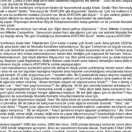
K’tür. Çünkü o yılın değil asrın lideri olabilmeyi başarmış tek liderdir .” 2000 de ABD Başka
n çok dışında bir Mustafa Kemal.
r. 2004 de bir konferans veriyorum birden bir hanımefendi ayağa fırladı. Dediki “Ben Norveçli
dir o deyim” dedim. “Norveççe’de “ATATÜRK gibi düşünmek” deyimi var. Çok sık kullanırız bu 
 ki ona bu problemin mutlaka çözümü var. Birde ATATÜRK gibi düşün ”. O gün otelime geldim t
bizim dilimizin bu deyime fazlasıyla ihtiyacı var diye düşünmeden de edemedim.
ortaj yapar. Röportajını Amerikan Büyük Kütüphanesinden bulup getirttim ve bir yerinde Mustaf
nen şöyle :
ı. Biz müracaat etmeyiz üye olmak için. Eğer davet gelirse düşünürüz ”. Evet, Milletler Cemiyeti
iyesi Milletler Cemiyeti'ne . Sanıyorum ondan feyz alacağımız çok şey var aslında Mustafa 
u başlığı atmış “Bu gün Ortadoğu’ya düzinelerle ATATÜRK lazım”. dedim yazara ATATÜRK ‘ü h
ferans böyle biter. Filipinlerden Çin’e kadar o kadar çok örnek varki. Ama gördük 1925’de
adığı ama bizim olan bir Mustafa Kemal’den bahsediyoruz. Bu gün Türkiye’nin en büyük sorun
in çok önemli bir problemi var o problemi çözersek Türkiye ekonomiyi de çözer Türkiye işsizli
er anlıyoruz ben ondan bahsetmiyorum, benim lider dediğim çok kapsamlı bir kavram. Yoksa içers
 bahsediyorum. İşte böyle liderlere ihtiyacımız var. Ben şimdi soracağım size şu anda karşı
Başkanı yada Başbakanı, Maliye Bakanı yada evinin anne babası olmadığını bana iddia edebili
er olmanın küçük sırlarını ATATÜRK’le sizinle paylaşacağım.
n topraklarınızı kurtardım askeri bir dehayım deyip yerine çekilmemiş hemen asker elbisesini 
r ise ama ne var ise taşından toprağına hepsinin ama hepsinin sorumluluğunu omuzlarında hisse
 etmiştir. 25 yıllık araştırmacıyım, 7 tespitim oldu. İlki Çanakkale’de topçu atışımız başladığ
kurak, çorak bir köy. Çankaya’dan meclise gelirken yol üzerinde sadece ama sadece bir te
de ağacına selam verirmiş. “Aman demişler paşam ne yapıyorsunuz böyle?”, “ Eee o demiş ye
kkı var ”. Yani “niye şaşırıyorsunuz?” der gibiymiş. Ve bir gün yanında bulunan arkadaşına 
rlar “yolu genişletmek için mecburduk kestik o ağacı”. “ Yahu diyor bitek bana soraydınız bu
nın gözü önünde hüngür hüngür ağlamaya başlıyor. Bir tek iğde ağacı için mi dersiniz? Hayır. 
 ağacının da sorumluluğu Mustafa Kemal’in omuzlarındadırda onun için.
yi de o gün düşünmeye başladı. Hani “Bir daha böyle bir şeyle karşılaşabilirsem nasıl müdahal
çıkmakta. Bir de bakar bir bahçıvan koca bir çınar ağacını kesmek üzeredir. “ Yahu ” der “
çıvan derki; “ Paşam çınar ağacının kökleri köşkün temelini kaldırdı, yaprakları da köşkün 
ğacı kesiyoruz ”. Bir an düşünür; “ Hayır gerekirse köşkü ağaçtan uzaklaştırırız ” der. De
is değil, mimar değil, ziraatçı değil ama ne yapar biliyormusunuz? İstanbul’daki köprü altınd
i kazar ve köşkün altına tramvay raylarını döşeyerek köşkü ağaçtan 4 metre 80 santim kena
etmeye başladı? 1980 den sonra. 1980 den önce, 1930 yılında dünyaya somut bir çevre dersi
TÜRK kimdir belgesiyle açmıştım, ikinci acı parantezim burada olacak. Hadi gelin 5 Mart 19
rum. 25 gençle birlikte prova yaptık, yorulduk, oturduk, televizyonu açtık. ikinci haber ola