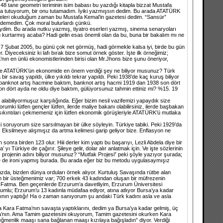
8 tane geometri teriminin isim babası bu yazdığı kitapla bizzat Mustafa
mda tutuyorum, bir onu tutamadım. İyiki yazmışsın dedim. Bu arada ATATÜRK
azeteleri okuduğum zaman bu Mustafa Kemal’in gazetesi dedim. “Sansür”
edemedim. Çok moral bulurlardı çünkü.
seydim. Bu arada nutku yazmış, tiyatro eserleri yazmış, sinema senaryoları
tarmış acaba? Hadi gelin esas önemli olan da bu, buna bir bakalım mı ne
 7 Şubat 2005, bu günü çok net görmüş, hadi görmekle kalsa iyi, birde bu gün
 Diyeceksiniz ki lafı bırak bize somut örnek göster. İşte ilk örneğimiz;
’nın en ünlü ekonomistlerinden birisi olan Mr.Jhons bize şunu öneriyor,
memde ATATÜRK’ün ekonomide en önem verdiği şey ne biliyor musunuz? Türk
r savaş yapıldı, ülke yıkıldı tekrar yapıldı. Peki 1938’de kaç kuruş biliyor
anknot artış hacmine baktım, banknot artış hacmi 1919 dan 1938 son dört
on dört ayda ne oldu diye baktım, gülüyorsunuz tahmin ettiniz mi? %15. 19
 alabiliyormuşuz karşılığında. Eğer bizim nesil vazifemizi yapaydık size
rumki lütfen gençler lütfen, ilerde maliye bakanı olabilirsiniz, ilerde başbakan
iz sıkıntıları çekmemeniz için lütfen ekonomik görüşleriyle ATATÜRK’ü mutlaka
soruyorum size sarsılmayan bir ülke söyleyin. Türkiye tabiki. Peki 1929’da
. Eksilmeye alışmışız da artma kelimesi garip geliyor bize. Enflasyon ne
sonra birden 123 olur. Hiii derler kim yaptı bu başarıyı, Lezli Abdela diye bir
yı Türkiye de çağırır. Şileye gelir, dolar alır anlatmak için. Ve işte sözlerinin
ı projenin adını biliyor musunuz? “Mutfak Projesi” peki şöyle yazıyor şurada;
ye de ironi yapmış burada. Bu arada eğer biz bu metodu uygulasaymışız
muzda, bizden dünya orduları örnek alıyor. Kurtuluş Savaşında rütbe alan
ir üsteğmenimiz var; 700 erkek 43 kadından oluşan bir müfrezenin
a Fatma. Ben geçenlerde Erzurum’a davetliyim, Erzurum Üniversitesi
rumlu; Erzurum’u 13 kadınla müdafaa ediyor, atına atlıyor Bursa’ya kadar
ının yaptığı! Ha o zaman sanıyorum şu andaki Türk kadını asla ve asla
Kara Fatma’nın savaşta yaptıklarını, dedim ya Bursa’ya kadar gelmiş, üç
tma’nın. Ama Tamim gazetesini okuyorum, Tamim gazetesini okurken Kara
teğmenlik maaşı sana bağlanan maaşı kızılaya bağışladın” diyor. Verdiği