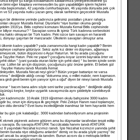
unca keşke şu karga kovalamasını kafalarımıza yerleştireceklerine şu
birini eğer kitaplara vermeseydim bu gün yapabildiğim işlerin hiçbirini
 yaşında başkomutan, 42 yaşında cumhurbaşkanı, 46 yaşında dünyada pek çok
ilen ve 53 yaşında nutku yazan genç olarak tarihimize geçecektir Mustafa
n bir dinlenme yerinde çadırınıza gelirsiniz postalları çıkarır rahatça
onları okuyor Mustafa Kemal. Diyorlarki “niye bunları okuma gereği
 gelelim 1916’ya. Bitlis cephesi komutanı Mustafa Kemal Bitlis cephesinde
or biliyor musunuz? “ Savaştan sonra ilk işimiz Türk kadınına serbestisini
ıkma hakkı olmayan bir Türk kadını. Peki sizce tam savaşın en hararetli
 dünyayı şaşırtan bir manzaradır. Ülkelerin savaşları olmuştur ama
i ülkenin kadını yapabilir? yada zamanımızda hangi kadın yapabilir? Benim
epheye cephane götürüyor. Sekiz aylık kız dinler mi düşmanı, ağlamaya
gidemeyecek, bütün düşüncesi o Ayşe Hatun’un. Ve bu arada çocuğunu
ıyla Tayyibe Hatun. Peki ne yapar? çocuğunu koyar üzerini bayrakla örter ve
it oldun ” (yani şurada oturan bizler için şehit olan) “ bu benim içinde senin
r var. Lütfen bir an için düşünün, çocuğunuzu göz önüne getirin. El bebek gül
 Tayyibe Hatunu tanıdı Mustafa Kemal.
n dinleyelim. Mustafa Necati neyi görür? Bütün yorgan battaniye ne varsa
rtına ” dediğinde aldığı cevap ”dokunma ona, o millet malıdır, nem kapmasın.
rdi gireli benim içim yanıyor içim a oğul” diyen bir nineyi tanıdı Mustafa
orar “ bacım bana adını söyle seni tarihe yazdıracağım ” dediğinde aldığı
üşünüşü keşke, keşke uygarlık savaşımızda aynı şiddetiyle sürebilseydi
duk.
en kadınımızdır. 10 Aralık 1919 öğretmen okulu bahçesine 3000 kadını
gdir bu, onun için dünyaya ilk geçmiştir. Peki Zekiye Hanım nasıl toplamıştır,
ize oldu dersiniz? Evet bunu incelediğimde inanılmaz bir hem hayranlık hem
orlar bu gün çok kalabalığız. 3000 kadından bahsediyorum ama projesinin
e.
 ekmek pişirerek askere götüren ama bu düşmanlar tarafından tespit edilip
ıdı bu savaşta. Bu savaşta ATATÜRK Taccülcalala hanımı tanıdı ATATÜRK
ız 8 yaşındaki Nezahat kızımızı tanıdı. İşte Nezahat kızımızın yanında şehit
 benim burada niye olduğumu anlardın” demiş ve bu arada şöyle yazmış” biz
’i ancak bu araştırmam da tanıdım. Bunun acısını da o mektupla birlikte
adan geçemeyeceğimi gördüm.