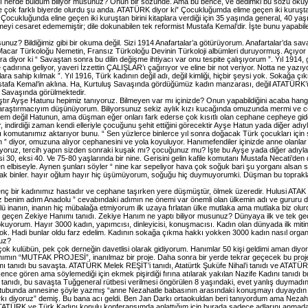
rrı nerde buldum biliyor musunuz? Onun bir sözünde. Ama bu bence, ve dedimki bu sözü okuy
e çok farklı biyerde olurdu şu anda. ATATÜRK diyor ki” Çocukluğumda elime geçen iki kuruştan 
ocukluğunda eline geçen iki kuruştan birini kitaplara verdiği için 35 yaşında general, 40
ilmeyi cesaret edememiştir; dile dokunabilen tek reformist Mustafa Kemal’dir. İşte bunu yapab
z? Bildiğimiz gibi bir okuma değil. Sizi 1914 Anafartalar’a götürüyorum. Anafartalar’da savaşı
 Macar Türkoloğu Nemetin, Fransız Türkoloğu Devinin Türkoloji albümleri duruyormuş. Açıyor 
 diyor ki “ Savaştan sonra bu dilin değişme ihtiyacı var onu tespite çalışıyorum ”. Yıl 1914,
çadırına geliyor, yaveri İzzettin ÇALIŞLAR’ı çağırıyor ve eline bir not veriyor. Notta ne yazıy
ra sahip kılmak ”. Yıl 1916, Türk kadının değil adı, değil kimliği, hiçbir şeysi yok. Sokağa ç
afa Kemal’in aklına. Ha, Kurtuluş Savaşında gördüğümüz kadın manzarası, değil ATATÜRK’ü,
ş Savaşında görülmektedir.
tır Ayşe Hatunu hepimiz tanıyoruz. Bilmeyen var mı içinizde? Onun yapabildiğini acaba hang
r araştırmacıyım düşünüyorum. Biliyorsunuz sekiz aylık kızı kucağında omuzunda mermi ve c
oblem değil Hatunun, ama düşman eğer onları fark ederse çok kısıtlı olan cephane cepheye 
 indirdiği zaman kendi elleriyle çocuğunu şehit ettiğini görecektir Ayşe Hatun yada diğer ad
ı komutanımız aktarıyor bunu. “ Sen yüzlerce binlerce yıl sonra doğacak Türk çocukları için şeh
sun ” diyor, omuzuna alıyor cephanesini ve yola koyuluyor. Hanımefendiler içinizde anne olanla
yoruz, tercih yapın sizden sonraki kuşak mı? çocuğunuz mu? İşte bu Ayşe yada diğer adıyla
i 30, eksi 40. Ve 75-80 yaşlarında bir nine. Gerisini gelin kafile komutanı Mustafa Necati’de
elbiseyle. Aynen şunları söyler “ nine kar sepeliyor hava çok soğuk bari şu yorganı alsan sı
k binler. hayır oğlum hayır hiç üşümüyorum, soğuğu hiç duymuyorumki. Düşman bu topraklara gi
enç bir kadınımız hastadır ve cephane taşırken yere düşmüştür, ölmek üzeredir. Hulusi ATAK s
 benim adım Anadolu ” cevabındaki adımın ne önemi var önemli olan ülkemin adı ve gururu d
 inanın, inanın hiç mübalağa etmiyorum ilk uzaya fırlatan ülke mutlaka ama mutlaka biz olur
eçen Zekiye Hanımı tanıdı. Zekiye Hanım ne yaptı biliyor musunuz? Dünyaya ilk ve tek geç
 okuyorum. Hayır 3000 kadın, yapımcısı, dinleyicisi, konuşmacısı. Kadın olan dünyada ilk mitin
yok. Hadi bunlar oldu farz edelim. Kadının sokağa çıkma hakkı yokken 3000 kadın nasıl organ
uz?
çok kulübün, pek çok derneğin davetlisi olarak gidiyorum. Hanımlar 50 kişi geldimi aman diy
nımın “MUTFAK PROJESİ”, inanılmaz bir proje. Daha sonra bir yerde tekrar geçecek bu proj
anıdı bu savaşta. ATATÜRK Melek REŞİT’i tanıdı, Atatürtk Şuküfe Nihal’i tanıdı ve ATATÜRK
kence gören ama söylemediği için ekmek pişirdiği fırına atılarak yakılan Nazife Kadını tan
 tanıdı, bu savaşta Tuğgeneral rütbesi verilmesi öngörülen 8 yaşındaki, evet yanlış duymadın
mektubunda annesine şöyle yazmış “anne Nezahatle babasının arasındaki konuşmayı duyaydın
ı diyoruz” demiş. Bu bana acı geldi. Ben Jan Darkı ortaokuldan beri tanıyordum ama Nezahat
ATATÜRK ve Türk Kadını konulu konferansımda anlattığım için burada sadece adlarını anm