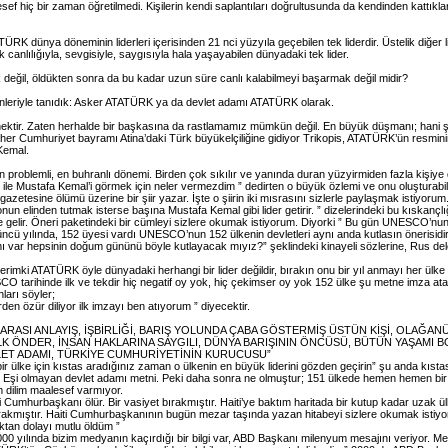
esef hiç bir zaman öğretilmedi. Kişilerin kendi saplantıları doğrultusunda da kendinden kattıkl
TÜRK dünya döneminin liderleri içerisinden 21 nci yüzyıla geçebilen tek liderdir. Üstelik diğer
anlılığıyla, sevgisiyle, saygısıyla hala yaşayabilen dünyadaki tek lider.
değil, öldükten sonra da bu kadar uzun süre canlı kalabilmeyi başarmak değil midir?
nleriyle tanıdık: Asker ATATÜRK ya da devlet adamı ATATÜRK olarak.
ektir. Zaten herhalde bir başkasına da rastlamamız mümkün değil. En büyük düşmanı; hani ş
her Cumhuriyet bayramı Atina’daki Türk büyükelçiliğine gidiyor Trikopis, ATATÜRK’ün resmin
Kemal.
n problemli, en buhranlı dönemi. Birden çok sıkılır ve yanında duran yüzyirmiden fazla kişiye
adı ile Mustafa Kemal’i görmek için neler vermezdim ” dedirten o büyük özlemi ve onu oluşturabi
n gazetesine ölümü üzerine bir şiir yazar. İşte o şiirin iki mısrasını sizlerle paylaşmak istiyorum.
onun elinden tutmak isterse başına Mustafa Kemal gibi lider getirir. ” dizelerindeki bu kıskançl
 gelir. Öneri paketindeki bir cümleyi sizlere okumak istiyorum. Diyorki ” Bu gün UNESCO’nun ü
ü yılında, 152 üyesi vardı UNESCO’nun 152 ülkenin devletleri aynı anda kutlasın önerisidir.
 var hepsinin doğum gününü böyle kutlayacak mıyız?” şeklindeki kinayeli sözlerine, Rus de
imki ATATÜRK öyle dünyadaki herhangi bir lider değildir, bırakın onu bir yıl anmayı her ülke 
tarihinde ilk ve tekdir hiç negatif oy yok, hiç çekimser oy yok 152 ülke şu metne imza atar
ları söyler;
n özür diliyor ilk imzayı ben atıyorum ” diyecektir.
ARASI ANLAYIŞ, İŞBİRLİĞİ, BARIŞ YOLUNDA ÇABA GÖSTERMİŞ ÜSTÜN KİŞİ, OLAĞA
LK ÖNDER, İNSAN HAKLARINA SAYGILI, DÜNYA BARIŞININ ÖNCÜSÜ, BÜTÜN YAŞAMI BO
ET ADAMI, TÜRKİYE CUMHURİYETİNİN KURUCUSU”
i “bir ülke için kıstas aradığınız zaman o ülkenin en büyük liderini gözden geçirin” şu anda kı
. Eşi olmayan devlet adamı metni. Peki daha sonra ne olmuştur; 151 ülkede hemen hemen bir y
 dilim maalesef varmıyor.
aiti Cumhurbaşkanı ölür. Bir vasiyet bırakmıştır. Haiti’ye baktım haritada bir kutup kadar uzak
bırakmıştır. Haiti Cumhurbaşkanının bugün mezar taşında yazan hitabeyi sizlere okumak istiy
an dolayı mutlu öldüm ”
. 2000 yılında bizim medyanın kaçırdığı bir bilgi var, ABD Başkanı milenyum mesajını veriyor. 