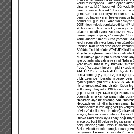
verildi televizyonda. Haberi aynen aktar
binanın yapıldığı” haberiydi. Dünyada il
biraz da onlara baksak” diyince arşivim
genç kalktı ne dedi biliyor musunuz? “Y
genç, bu haberi veren televizyona bir f
dediler “Bu gün 1996, Amerika çekiyor ra
2005 hiçbir televizyonda izlediniz mi? İz
Ya hocam siz bize bir tek çınar ağacı ve
ağacının olduğu yere. Söğütözüne ATATÜR
hemen yaparız şuraya “ demişler. “ Burad
kabul ederim ” der. “ Burda yetecek kad
tercih eden zihniyete bence en güzel 
üzerine. Kabullerini orda yapar, imzalar
Söğütözü’ndeki küçük ATATÜRK kulübesin
25 yıllık araştırmacıyım. Benim elimde 1
bu kulübeye götürüpte burada anlatılsay
İşte bu anlamda sahneye şimdi Tahsin ÇO
yere bakar Tahsin Bey. Bataklık, sivrisi
” der. “ Ya paşam buranın ıslahı ya sizi
ATATÜRK’ün cevabı ATATÜRK’çedir. Derki
burda hiçbir şey yetişmez, pek uğraşmayı
çıktı, üzerinde “ Burada hiçbirşey yeti
aynen şunları yazar “BURASI VATAN T
hiç unutmayacağımız bir gün, lütfen hi
kutlanmaya başladı? 1980 den sonra. Pe
çöp topladık” öyle falan değil. Bütün An
ödemiştir ama karı da almamıştır, buray
Nebizade diye bir arkadaşı var, Nebizad
Nebizade gel, şimdi anlatayım sana. Han
ağalar dedim burda ağaç yetişip yetişmey
söyleriz” dediler. Ah o iki gün Çankaya’da
emiyor, bakma bunun üstünün kurak oldu
Dünya lideri olmak öyle kolay değil bi
arada biz bu 130 belgeye hiç çalışmamı
dolgu binalar çöktü. Oysa 1930’dan beri 
Bizler iyi değerlendirmemişiz onun çevr
tarıyorum. Taramam sırasında 28 Temmu