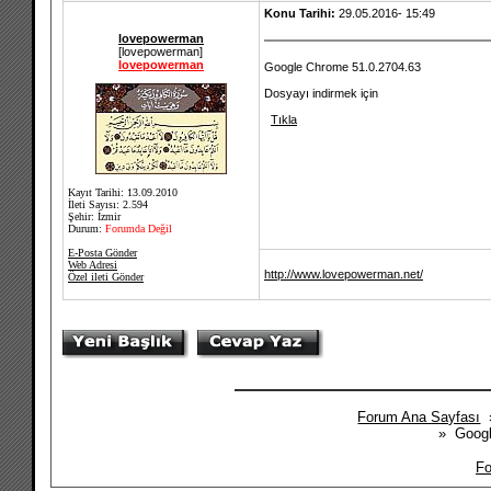
Konu Tarihi:
29.05.2016- 15:49
lovepowerman
[lovepowerman]
lovepowerman
Google Chrome 51.0.2704.63
Dosyayı indirmek için
Tıkla
Kayıt Tarihi: 13.09.2010
İleti Sayısı: 2.594
Şehir: İzmir
Durum:
Forumda Değil
E-Posta Gönder
Web Adresi
http://www.lovepowerman.net/
Özel ileti Gönder
Forum Ana Sayfası
» Googl
Fo